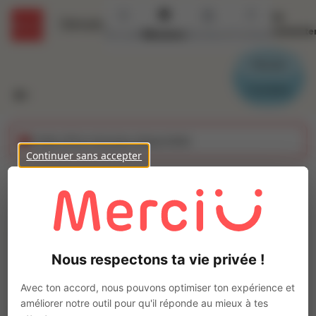
Se
Détails
connecte
Accueil
Missions
Secteurs
Contact
Parrain
Candidat
Cette offre n'est plus disponible
Continuer sans accepter
Cuisinier (H/F)
Ajo
Intérim
Autre
Nous respectons ta vie privée !
LE MANS
(
72000
)
Pas de télétravail
Avec ton accord, nous pouvons optimiser ton expérience et
améliorer notre outil pour qu'il réponde au mieux à tes
La mission d'intérim