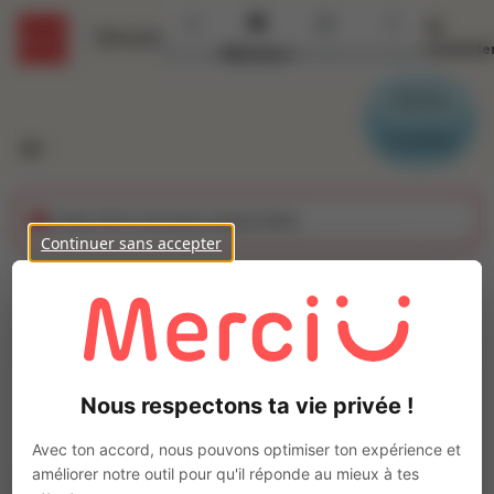
Se
Détails
connecte
Accueil
Missions
Secteurs
Contact
Parrain
Candidat
Cette offre n'est plus disponible
Continuer sans accepter
Couvreur (H/F)
Ajo
Intérim
Autre
Nous respectons ta vie privée !
FREJUS
(
83370
)
Pas de télétravail
Avec ton accord, nous pouvons optimiser ton expérience et
améliorer notre outil pour qu'il réponde au mieux à tes
La mission d'intérim