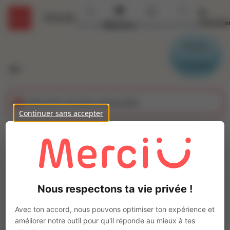
Se
Détails
connecte
Accueil
Missions
Secteurs
Contact
Parrain
Candidat
Cette offre n'est plus disponible
Continuer sans accepter
Couturiere (H/F)
Ajo
Intérim
Autre
Nous respectons ta vie privée !
Saint-Gildas-des-Bois
(
44530
)
Pas de télétravail
Avec ton accord, nous pouvons optimiser ton expérience et
améliorer notre outil pour qu'il réponde au mieux à tes
La mission d'intérim