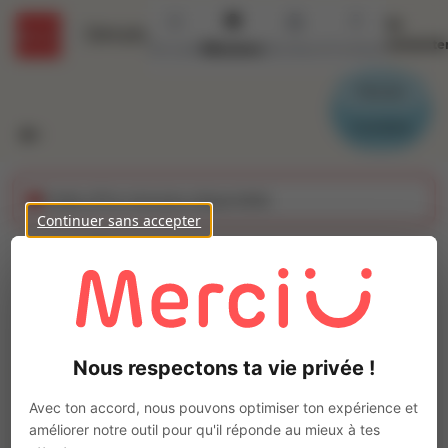
Se
Détails
connecte
Accueil
Missions
Secteurs
Contact
Parrain
Candidat
Cette offre n'est plus disponible
Continuer sans accepter
Couturier Industriel
(H/F)
Ajo
INTERACTION LILLE
Nous respectons ta vie privée !
Intérim
Autre
Avec ton accord, nous pouvons optimiser ton expérience et
Comines
(
59560
)
améliorer notre outil pour qu'il réponde au mieux à tes
1 à 2 ans