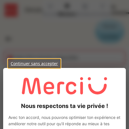
Se
Détails
connecte
Accueil
Missions
Secteurs
Contact
Parrain
Candidat
Cette offre n'est plus disponible
Continuer sans accepter
CONTROLEUR QUALITE
(H/F)
Ajo
Intérim
Nous respectons ta vie privée !
Autre
Le Sourn
(
56300
)
Avec ton accord, nous pouvons optimiser ton expérience et
Pas de télétravail
améliorer notre outil pour qu'il réponde au mieux à tes