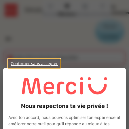
Se
Détails
connecte
Accueil
Missions
Secteurs
Contact
Parrain
Candidat
Cette offre n'est plus disponible
Continuer sans accepter
CONSUCTEUR D'ENGINS
DUMPER ET/OU
Ajo
CHARGEUSE(H/F)
Nous respectons ta vie privée !
Intérim
Autre
Avec ton accord, nous pouvons optimiser ton expérience et
améliorer notre outil pour qu'il réponde au mieux à tes
Entrammes
(
53260
)