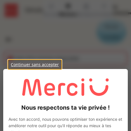
Se
Détails
connecte
Accueil
Missions
Secteurs
Contact
Parrain
Candidat
Cette offre n'est plus disponible
Continuer sans accepter
CONDUCTEUR SPL Frigo
Jour (H/F)
Ajo
Intérim
Nous respectons ta vie privée !
Autre
Ablis
(
78660
)
Avec ton accord, nous pouvons optimiser ton expérience et
Pas de télétravail
améliorer notre outil pour qu'il réponde au mieux à tes