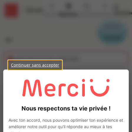
Se
Détails
connecte
Accueil
Missions
Secteurs
Contact
Parrain
Candidat
Cette offre n'est plus disponible
Continuer sans accepter
CONDUCTEUR
PISTOLETTAGE (H/F)
Ajo
Intérim
Nous respectons ta vie privée !
Autre
Beaugency
(
45190
)
Avec ton accord, nous pouvons optimiser ton expérience et
Pas de télétravail
améliorer notre outil pour qu'il réponde au mieux à tes