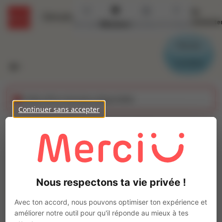
Se
Détails
connecte
Accueil
Missions
Secteurs
Contact
Parrain
Candidat
Cette offre n'est plus disponible
Continuer sans accepter
CONDUCTEUR DE
MACHINE AUTOMATISE
Ajo
(H/F)
Nous respectons ta vie privée !
Intérim
Autre
Avec ton accord, nous pouvons optimiser ton expérience et
améliorer notre outil pour qu'il réponde au mieux à tes
Le Sourn
(
56300
)