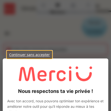
Se
Détails
connecte
Accueil
Missions
Secteurs
Contact
Parrain
Candidat
Cette offre n'est plus disponible
Continuer sans accepter
CONDUCTEUR DE
CHARGEUSE (H/F)
Ajo
Intérim
Nous respectons ta vie privée !
Autre
Longué-Jumelles
(
49160
)
Avec ton accord, nous pouvons optimiser ton expérience et
Pas de télétravail
améliorer notre outil pour qu'il réponde au mieux à tes