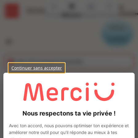
Se
Détails
connecte
Accueil
Missions
Secteurs
Contact
Parrain
Candidat
Cette offre n'est plus disponible
Continuer sans accepter
Conducteur de bus
(H/F)
Ajo
Intérim
Nous respectons ta vie privée !
Autre
Bayonne
(
64100
)
Avec ton accord, nous pouvons optimiser ton expérience et
Pas de télétravail
améliorer notre outil pour qu'il réponde au mieux à tes