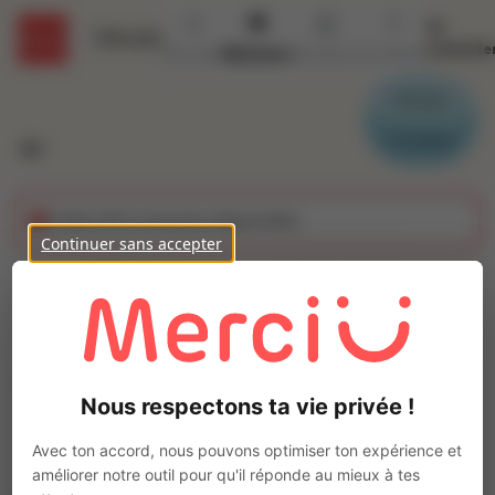
Se
Détails
connecte
Accueil
Missions
Secteurs
Contact
Parrain
Candidat
Cette offre n'est plus disponible
Continuer sans accepter
Conducteur d'engins
(H/F)
Ajo
Intérim
Nous respectons ta vie privée !
Autre
Roiffé
(
86120
)
Avec ton accord, nous pouvons optimiser ton expérience et
Pas de télétravail
améliorer notre outil pour qu'il réponde au mieux à tes