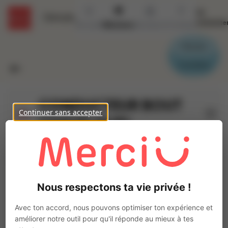
Se
Détails
connecte
Accueil
Missions
Secteurs
Contact
Parrain
Candidat
CONDUCTEUR BOUT
Continuer sans accepter
CHAUD (H/F)
Ajo
INTERACTION EU
Intérim
Autre
Nous respectons ta vie privée !
Saint-Quentin-la-Motte-Croix-au-Bailly
(
80880
)
1 à 2 ans
Avec ton accord, nous pouvons optimiser ton expérience et
Pas de télétravail
améliorer notre outil pour qu'il réponde au mieux à tes