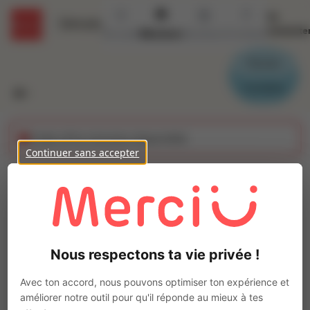
Se
Détails
connecte
Accueil
Missions
Secteurs
Contact
Parrain
Candidat
Cette offre n'est plus disponible
Continuer sans accepter
Comptable (H/F)
Ajo
INTERACTION JANZE
Intérim
Nous respectons ta vie privée !
Gestion, finance
Amanlis
(
35150
)
Avec ton accord, nous pouvons optimiser ton expérience et
6 à 10 ans
améliorer notre outil pour qu'il réponde au mieux à tes
Pas de télétravail