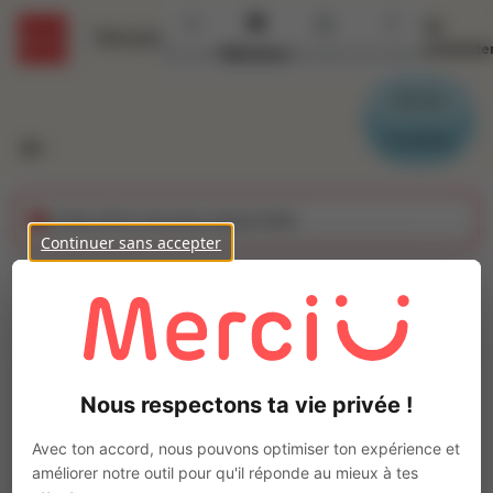
Se
Détails
connecte
Accueil
Missions
Secteurs
Contact
Parrain
Candidat
Cette offre n'est plus disponible
Continuer sans accepter
Commis (H/F)
Ajo
Intérim
Autre
Nous respectons ta vie privée !
Messanges
(
40660
)
Pas de télétravail
Avec ton accord, nous pouvons optimiser ton expérience et
améliorer notre outil pour qu'il réponde au mieux à tes
La mission d'intérim