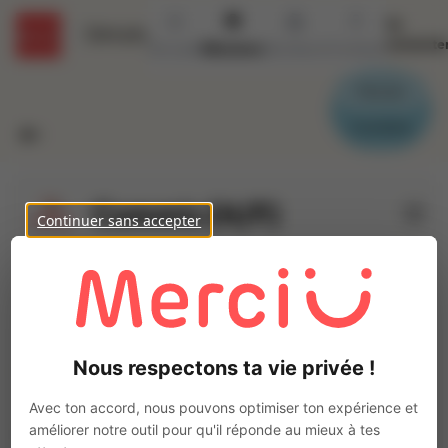
Se
Détails
connecte
Accueil
Missions
Secteurs
Contact
Parrain
Candidat
Commis (H/F)
Continuer sans accepter
Ajo
INTERACTION DAX
Intérim
Autre
Messanges
(
40660
)
Nous respectons ta vie privée !
3 à 5 ans
Pas de télétravail
Avec ton accord, nous pouvons optimiser ton expérience et
La mission d'intérim
améliorer notre outil pour qu'il réponde au mieux à tes