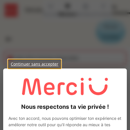
Se
Détails
connecte
Accueil
Missions
Secteurs
Contact
Parrain
Candidat
Cette offre n'est plus disponible
Continuer sans accepter
COMMIS DE CUISINE -
LIVREUR (H/F)
Ajo
Intérim
Nous respectons ta vie privée !
Autre
Éréac
(
22250
)
Avec ton accord, nous pouvons optimiser ton expérience et
Pas de télétravail
améliorer notre outil pour qu'il réponde au mieux à tes