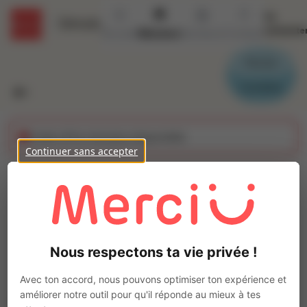
Se
Détails
connecte
Accueil
Missions
Secteurs
Contact
Parrain
Candidat
Cette offre n'est plus disponible
Continuer sans accepter
Chauffeur TP (H/F)
Ajo
Intérim
Autre
Nous respectons ta vie privée !
Angoulême
(
16000
)
Pas de télétravail
Avec ton accord, nous pouvons optimiser ton expérience et
améliorer notre outil pour qu'il réponde au mieux à tes
La mission d'intérim