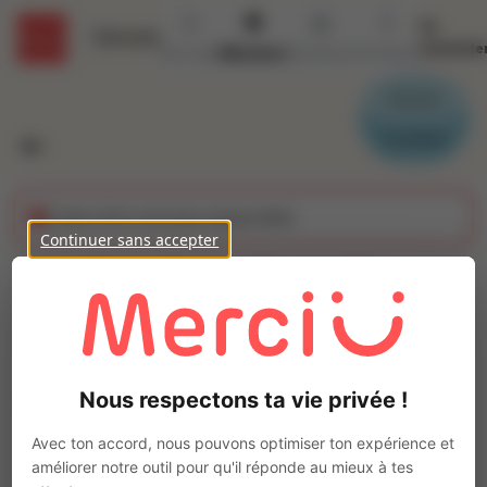
Se
Détails
connecte
Accueil
Missions
Secteurs
Contact
Parrain
Candidat
Cette offre n'est plus disponible
Continuer sans accepter
Chauffeur SPL (H/F) -
Benne Céréalière
Ajo
INTERACTION TROYES
Nous respectons ta vie privée !
Intérim
Autre
Avec ton accord, nous pouvons optimiser ton expérience et
Buchères
(
10800
)
améliorer notre outil pour qu'il réponde au mieux à tes
1 à 2 ans