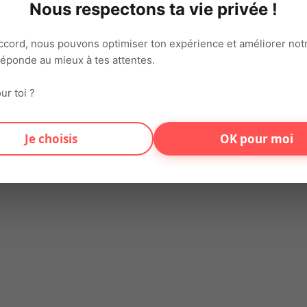
Nous respectons ta vie privée !
on connecte chaque jour talents et entreprises sur tout le territ
ccord, nous pouvons optimiser ton expérience et améliorer notr
varié et motivant.
 réponde au mieux à tes attentes.
ur toi ?
s
Je choisis
OK pour moi