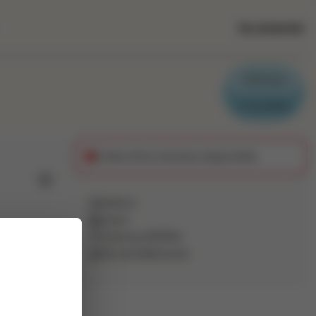
Se connecter
Parrain
Candidat
Cette offre n'est plus disponible
Ajouter aux favoris
Intérim
Autre
Aizenay
(
85190
)
Pas de télétravail
e dans ce