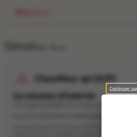
Détails
Retour
Chauffeur spl (H/F)
Continuer sa
La mission d'intérim
Votre agence INTERACTION Challans recherche pour un de
pour l'activité PLATEAUX ou BENNE (expérience souhaitée
Vous avez le permis CE et votre FIMO est à jour. Vous êt
domaine Salaire : de 13EUR à 13EUR par HEURE + nc