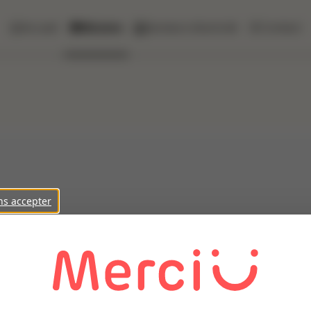
Accueil
Missions
Secteurs d'activité
Contact
ns accepter
 ses clients, sur le secteur de Aizenay un chauffeur SPL :
) en régional Poste en temps plein
es volontaire et motivé et possédez une expérience significativ