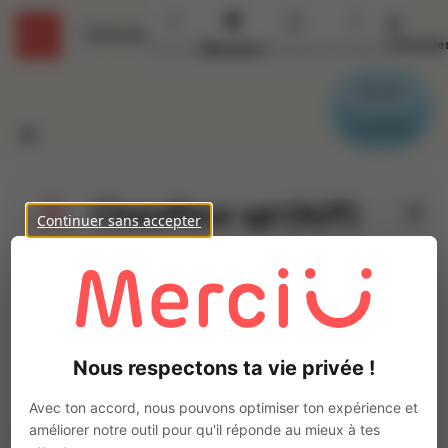
Se
Détails
connecte
Accueil
Missions
Secteurs
Contact
Parrain
Candidat
Chauffeur spl (H/F)
Continuer sans accepter
Ajo
INTERACTION VANNES
Intérim
Autre
Vannes
(
56000
)
Nous respectons ta vie privée !
3 à 5 ans
Pas de télétravail
Avec ton accord, nous pouvons optimiser ton expérience et
La mission d'intérim
améliorer notre outil pour qu'il réponde au mieux à tes