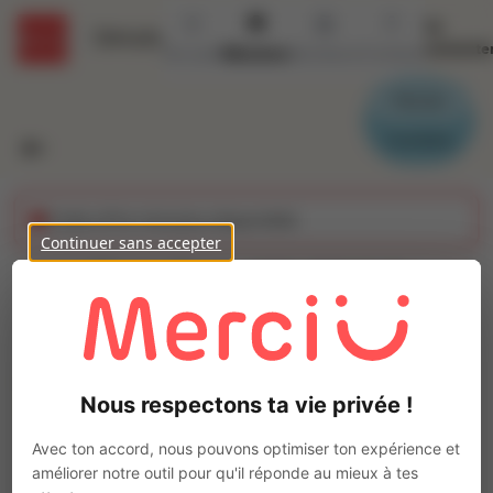
Se
Détails
connecte
Accueil
Missions
Secteurs
Contact
Parrain
Candidat
Cette offre n'est plus disponible
Continuer sans accepter
Chauffeur SPL FRIGO
GMS (H/F)
Ajo
Intérim
Nous respectons ta vie privée !
Autre
Saint-Étienne-de-Montluc
(
44360
)
Avec ton accord, nous pouvons optimiser ton expérience et
Pas de télétravail
améliorer notre outil pour qu'il réponde au mieux à tes