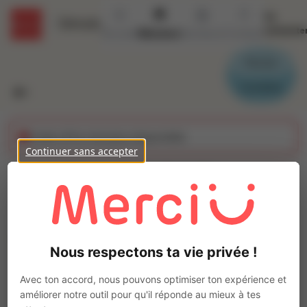
Se
Détails
connecte
Accueil
Missions
Secteurs
Contact
Parrain
Candidat
Cette offre n'est plus disponible
Continuer sans accepter
CHAUFFEUR S.P.L.
(H/F)
Ajo
Intérim
Nous respectons ta vie privée !
Autre
Allonnes
(
28150
)
Avec ton accord, nous pouvons optimiser ton expérience et
Pas de télétravail
améliorer notre outil pour qu'il réponde au mieux à tes