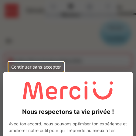
Se
Détails
connecte
Accueil
Missions
Secteurs
Contact
Parrain
Candidat
Cette offre n'est plus disponible
Continuer sans accepter
Chauffeur poids lourd
CACES grue auxiliaire
Ajo
(H/F)
Nous respectons ta vie privée !
Intérim
Autre
Avec ton accord, nous pouvons optimiser ton expérience et
améliorer notre outil pour qu'il réponde au mieux à tes
Gradignan
(
33170
)