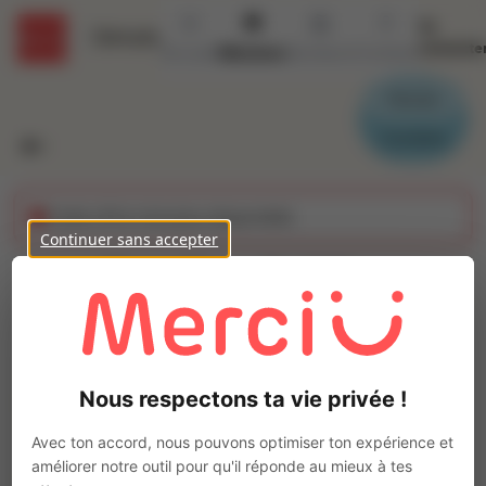
Se
Détails
connecte
Accueil
Missions
Secteurs
Contact
Parrain
Candidat
Cette offre n'est plus disponible
Continuer sans accepter
Chauffeur PL/SPL
(H/F)
Ajo
INTERACTION CHÂTEAUBRIANT
Nous respectons ta vie privée !
Intérim
Autre
Avec ton accord, nous pouvons optimiser ton expérience et
Juigné-des-Moutiers
(
44670
)
améliorer notre outil pour qu'il réponde au mieux à tes
1 à 2 ans