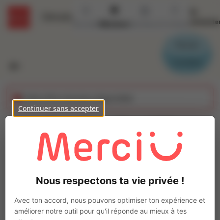
Se
Détails
connecte
Accueil
Missions
Secteurs
Contact
Parrain
Candidat
Cette offre n'est plus disponible
Continuer sans accepter
Chauffeur PL + ADR
(H/F)
Ajo
INTERACTION BOURGES
Nous respectons ta vie privée !
Intérim
Autre
Avec ton accord, nous pouvons optimiser ton expérience et
Bourges
(
18000
)
améliorer notre outil pour qu'il réponde au mieux à tes
Moins d'1 an