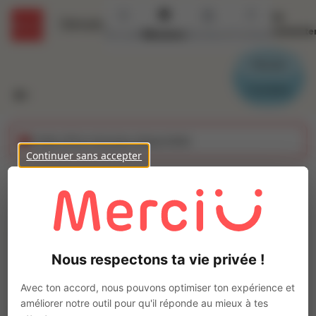
Se
Détails
connecte
Accueil
Missions
Secteurs
Contact
Parrain
Candidat
Cette offre n'est plus disponible
Continuer sans accepter
CHAUFFEUR P.L. (H/F)
Ajo
Intérim
Autre
Nous respectons ta vie privée !
Châteauroux
(
36000
)
Pas de télétravail
Avec ton accord, nous pouvons optimiser ton expérience et
améliorer notre outil pour qu'il réponde au mieux à tes
La mission d'intérim