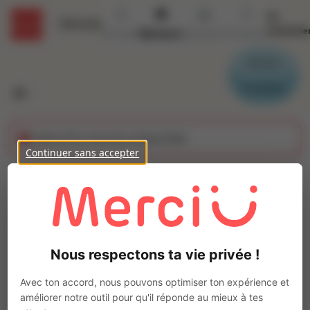
Se
Détails
connecte
Accueil
Missions
Secteurs
Contact
Parrain
Candidat
Cette offre n'est plus disponible
Continuer sans accepter
CHAUFFEUR P.L. (H/F)
Ajo
Intérim
Autre
Nous respectons ta vie privée !
Pleurtuit
(
35730
)
Pas de télétravail
Avec ton accord, nous pouvons optimiser ton expérience et
améliorer notre outil pour qu'il réponde au mieux à tes
La mission d'intérim