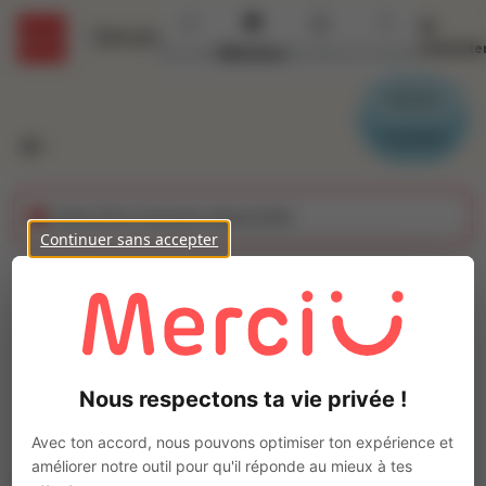
Se
Détails
connecte
Accueil
Missions
Secteurs
Contact
Parrain
Candidat
Cette offre n'est plus disponible
Continuer sans accepter
CHAUFFEUR P.L (H/F)
Ajo
Intérim
Autre
Nous respectons ta vie privée !
Saint-Paul-lès-Durance
(
13115
)
Pas de télétravail
Avec ton accord, nous pouvons optimiser ton expérience et
améliorer notre outil pour qu'il réponde au mieux à tes
La mission d'intérim