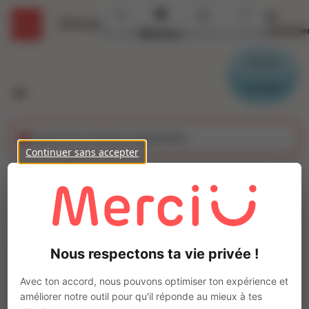
Se
Détails
connecte
Accueil
Missions
Secteurs
Contact
Parrain
Candidat
Cette offre n'est plus disponible
Continuer sans accepter
Chauffeur contenair
(H/F)
Ajo
Intérim
Nous respectons ta vie privée !
Autre
Saint-Sauveur
(
05200
)
Avec ton accord, nous pouvons optimiser ton expérience et
Pas de télétravail
améliorer notre outil pour qu'il réponde au mieux à tes