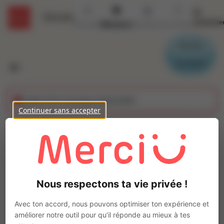
Se
Détails
connecte
Accueil
Missions
Secteurs
Contact
Parrain
Candidat
Cette offre n'est plus disponible
Continuer sans accepter
Chaudronnier -
Soudeur (H/F)
Ajo
Intérim
Nous respectons ta vie privée !
Autre
Saint-Martin-des-Champs
(
29600
)
Avec ton accord, nous pouvons optimiser ton expérience et
Pas de télétravail
améliorer notre outil pour qu'il réponde au mieux à tes