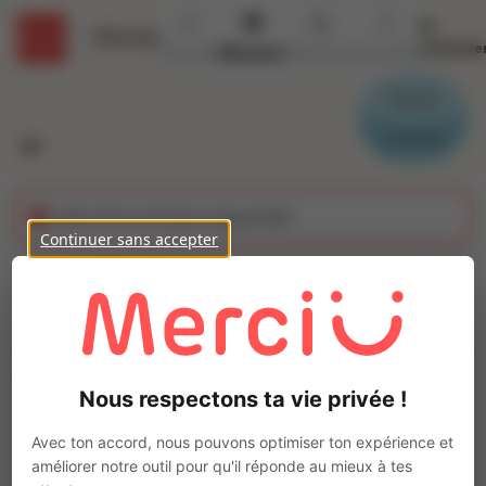
Se
Détails
connecte
Accueil
Missions
Secteurs
Contact
Parrain
Candidat
Cette offre n'est plus disponible
Continuer sans accepter
Chaudronnier naval
(H/F)
Ajo
Intérim
Nous respectons ta vie privée !
Autre
CHERBOURG EN COTENTIN
(
50100
)
Avec ton accord, nous pouvons optimiser ton expérience et
Pas de télétravail
améliorer notre outil pour qu'il réponde au mieux à tes