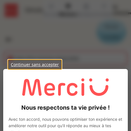
Se
Détails
connecte
Accueil
Missions
Secteurs
Contact
Parrain
Candidat
Cette offre n'est plus disponible
Continuer sans accepter
Chaudronnier (H/F)
Ajo
Intérim
Autre
Nous respectons ta vie privée !
Morannes sur Sarthe-Daumeray
(
49640
)
Pas de télétravail
Avec ton accord, nous pouvons optimiser ton expérience et
améliorer notre outil pour qu'il réponde au mieux à tes
La mission d'intérim