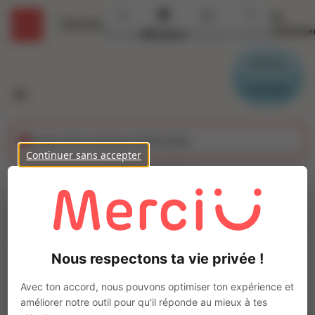
Se
Détails
connecte
Accueil
Missions
Secteurs
Contact
Parrain
Candidat
Cette offre n'est plus disponible
Continuer sans accepter
CHARPENTIER
EXPERIMENTE (H/F)
Ajo
Intérim
Nous respectons ta vie privée !
Autre
Dol-de-Bretagne
(
35120
)
Avec ton accord, nous pouvons optimiser ton expérience et
Pas de télétravail
améliorer notre outil pour qu'il réponde au mieux à tes