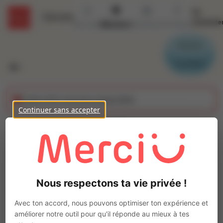
Se
Détails
connecte
Accueil
Missions
Secteurs
Contact
Parrain
Candidat
Cette offre n'est plus disponible
Continuer sans accepter
CHARPENTIER
COUVREUR (H/F)
Ajo
BEZIERS (34)
Nous respectons ta vie privée !
Intérim
Autre
Avec ton accord, nous pouvons optimiser ton expérience et
améliorer notre outil pour qu'il réponde au mieux à tes
Béziers
(
34500
)