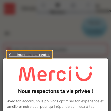
Se
Détails
connecte
Accueil
Missions
Secteurs
Contact
Parrain
Candidat
Cette offre n'est plus disponible
Continuer sans accepter
Cariste (H/F)
Ajo
Intérim
Autre
Nous respectons ta vie privée !
Dol-de-Bretagne
(
35120
)
Pas de télétravail
Avec ton accord, nous pouvons optimiser ton expérience et
améliorer notre outil pour qu'il réponde au mieux à tes
La mission d'intérim