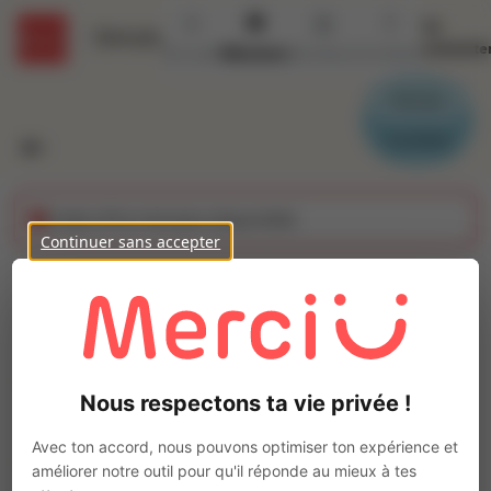
Se
Détails
connecte
Accueil
Missions
Secteurs
Contact
Parrain
Candidat
Cette offre n'est plus disponible
Continuer sans accepter
Cariste (H/F)
Ajo
INSIDE CEVA Presles
Intérim
Nous respectons ta vie privée !
Autre
Presles-en-Brie
(
77220
)
Avec ton accord, nous pouvons optimiser ton expérience et
1 à 2 ans
améliorer notre outil pour qu'il réponde au mieux à tes
Pas de télétravail