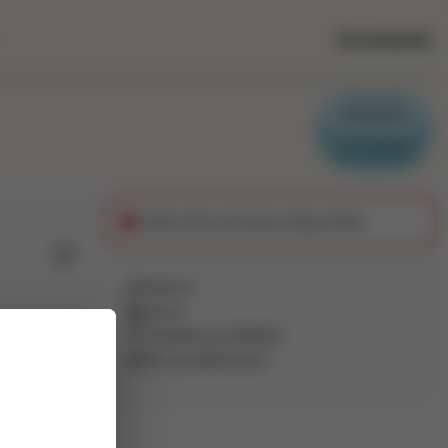
Se connecter
Parrain
Candidat
Cette offre n'est plus disponible
Ajouter aux favoris
Intérim
Autre
Vaudelnay
(
49260
)
qui
Pas de télétravail