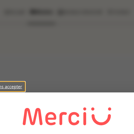
Accueil
Missions
Secteurs d'activité
Contact
ns accepter
on client des caristes/ manutentionnaires ( H/F) pour la saison 
isses par lot de 3.