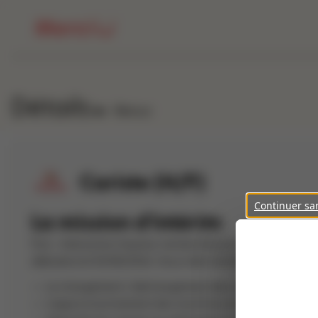
Détails
Retour
Cariste (H/F)
Continuer sa
La mission d'intérim
Psst... Interaction Saumur recherche pour le compte de s
débutera le 10/08/2026. Vous interviendrez sur :
Le chargement / déchargement des camions
L'approvisionnement des machines en apportant les ca