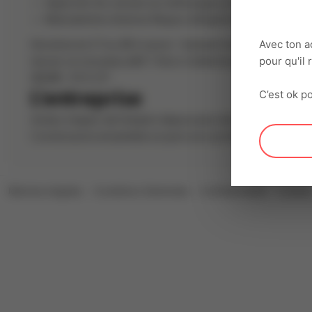
Apporter les caisses au nettoyage puis les ranger par 
Manutention diverse. Requis obligatoire : CACES 3 R4
Avec ton a
Horaires en 2
7 ou 3
8 A savoir : Samedi travaillé Vous ave
pour qu'il
lancer un nouveau défi ? Alors n'attends pas, soit le prem
HEURE + 10 % CP
C’est ok po
L'entreprise
Acteur majeur de l'emploi depuis plus de 30 ans, Interacti
Construisons ensemble un parcours professionnel riche, 
Mentions légales
Conditions Générales
Confidentialité
Cookie