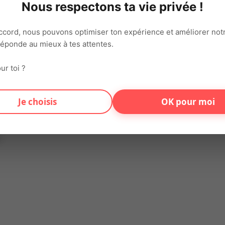
lot de 3
Nous respectons ta vie privée !
89 Contrat saisonnier d'une durée de 1 mois
ccord, nous pouvons optimiser ton expérience et améliorer notr
z une bonne maitrise du chariot élévateur R 489 cat 3. Tu as env
 réponde au mieux à tes attentes.
ier ou la première à nous contacter ! Salaire : de 12.31EUR à 12.
ur toi ?
on connecte chaque jour talents et entreprises sur tout le territ
varié et motivant.
Je choisis
OK pour moi
s