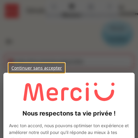
Se
Détails
connecte
Accueil
Missions
Secteurs
Contact
Parrain
Candidat
Cette offre n'est plus disponible
Continuer sans accepter
Cariste (H/F)
Ajo
INTERACTION CHÂTEAUBRIANT
Intérim
Nous respectons ta vie privée !
Autre
Châteaubriant
(
44110
)
Avec ton accord, nous pouvons optimiser ton expérience et
1 à 2 ans
améliorer notre outil pour qu'il réponde au mieux à tes
Pas de télétravail