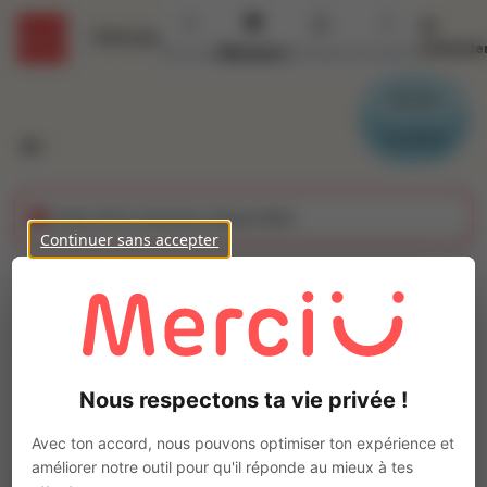
Se
Détails
connecte
Accueil
Missions
Secteurs
Contact
Parrain
Candidat
Cette offre n'est plus disponible
Continuer sans accepter
Cariste (H/F)
Ajo
Intérim
Autre
Nous respectons ta vie privée !
Castelnau-d'Estrétefonds
(
31620
)
Pas de télétravail
Avec ton accord, nous pouvons optimiser ton expérience et
améliorer notre outil pour qu'il réponde au mieux à tes
La mission d'intérim