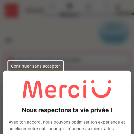
Se
Détails
connecte
Accueil
Missions
Secteurs
Contact
Parrain
Candidat
Cette offre n'est plus disponible
Continuer sans accepter
Cariste (H/F)
Ajo
INTERACTION BRIVE-LA-GAILLARDE
Intérim
Nous respectons ta vie privée !
Autre
Vigeois
(
19410
)
Avec ton accord, nous pouvons optimiser ton expérience et
3 à 5 ans
améliorer notre outil pour qu'il réponde au mieux à tes
Pas de télétravail