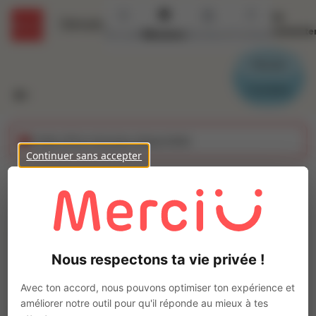
Se
Détails
connecte
Accueil
Missions
Secteurs
Contact
Parrain
Candidat
Cette offre n'est plus disponible
Continuer sans accepter
Cariste (H/F)
Ajo
Intérim
Autre
Nous respectons ta vie privée !
Ussac
(
19270
)
Pas de télétravail
Avec ton accord, nous pouvons optimiser ton expérience et
améliorer notre outil pour qu'il réponde au mieux à tes
La mission d'intérim