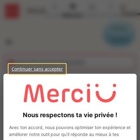
Se
Détails
connecte
Accueil
Missions
Secteurs
Contact
Parrain
Candidat
Cette offre n'est plus disponible
Continuer sans accepter
Cariste- Gestionnaire
de stocks (H/F)
Ajo
Intérim
Nous respectons ta vie privée !
Autre
Cagnes-sur-Mer
(
06800
)
Avec ton accord, nous pouvons optimiser ton expérience et
Pas de télétravail
améliorer notre outil pour qu'il réponde au mieux à tes