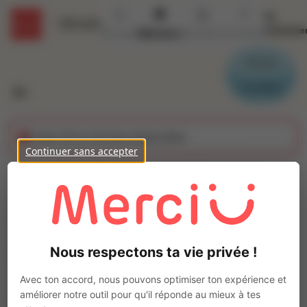
Se
Détails
connecte
Accueil
Missions
Secteurs
Contact
Parrain
Candidat
Cette offre n'est plus disponible
Continuer sans accepter
CARISTE CACES 6
(H/F)
Ajo
INTERACTION DOUAI
Nous respectons ta vie privée !
Intérim
Autre
Avec ton accord, nous pouvons optimiser ton expérience et
Tilloy-lez-Cambrai
(
59554
)
améliorer notre outil pour qu'il réponde au mieux à tes
1 à 2 ans