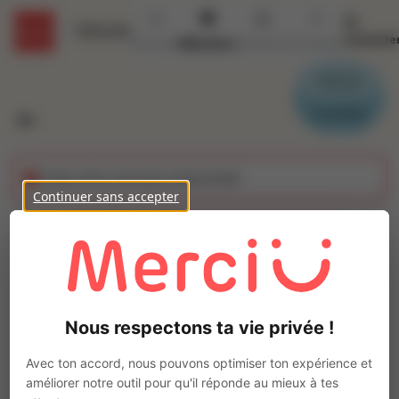
Se
Détails
connecte
Accueil
Missions
Secteurs
Contact
Parrain
Candidat
Cette offre n'est plus disponible
Continuer sans accepter
CABLEUR
ELECTRONIQUE (H/F)
Ajo
Intérim
Nous respectons ta vie privée !
Autre
Cholet
(
49300
)
Avec ton accord, nous pouvons optimiser ton expérience et
Pas de télétravail
améliorer notre outil pour qu'il réponde au mieux à tes