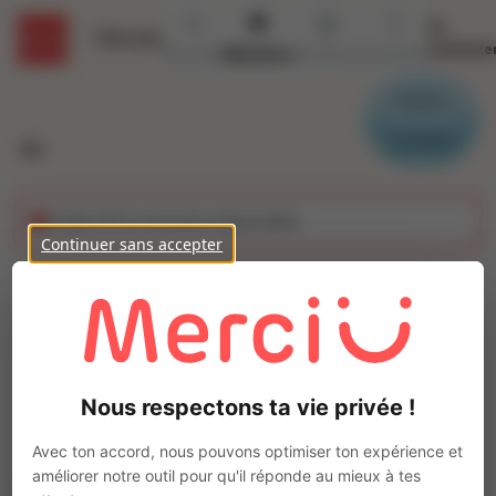
Se
Détails
connecte
Accueil
Missions
Secteurs
Contact
Parrain
Candidat
Cette offre n'est plus disponible
Continuer sans accepter
Boucher (H/F)
Ajo
Intérim
Autre
Nous respectons ta vie privée !
CHERBOURG EN COTENTIN
(
50100
)
Pas de télétravail
Avec ton accord, nous pouvons optimiser ton expérience et
améliorer notre outil pour qu'il réponde au mieux à tes
La mission d'intérim