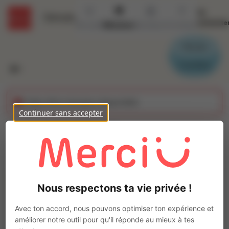
Se
Détails
connecte
Accueil
Missions
Secteurs
Contact
Parrain
Candidat
Cette offre n'est plus disponible
Continuer sans accepter
ASSISTANT
LOGISTIQUE (H/F)
Ajo
Intérim
Nous respectons ta vie privée !
Autre
Chagny
(
71150
)
Avec ton accord, nous pouvons optimiser ton expérience et
Pas de télétravail
améliorer notre outil pour qu'il réponde au mieux à tes