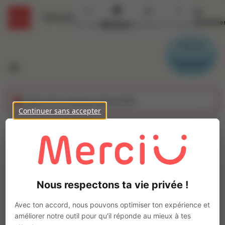
Se
Détails
connecte
Accueil
Missions
Secteurs
Contact
Parrain
Candidat
Cette offre n'est plus disponible
Continuer sans accepter
ASSISTANT DENTAIRE
(H/F)
Ajo
Intérim
Nous respectons ta vie privée !
Autre
RENNES
(
35000
)
Avec ton accord, nous pouvons optimiser ton expérience et
Pas de télétravail
améliorer notre outil pour qu'il réponde au mieux à tes