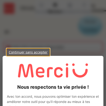
Se
Détails
connecte
Accueil
Missions
Secteurs
Contact
Parrain
Candidat
Cette offre n'est plus disponible
Continuer sans accepter
Assistant ADV (H/F)
Ajo
INTERACTION BOURGES
Intérim
Nous respectons ta vie privée !
Commercial
Bourges
(
18000
)
Avec ton accord, nous pouvons optimiser ton expérience et
Moins d'1 an
améliorer notre outil pour qu'il réponde au mieux à tes
Pas de télétravail