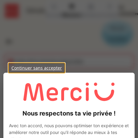
Se
Détails
connecte
Accueil
Missions
Secteurs
Contact
Parrain
Candidat
Cette offre n'est plus disponible
Continuer sans accepter
Aide-soignant (H/F)
Ajo
Intérim
Autre
Nous respectons ta vie privée !
Amplepuis
(
69550
)
Pas de télétravail
Avec ton accord, nous pouvons optimiser ton expérience et
améliorer notre outil pour qu'il réponde au mieux à tes
La mission d'intérim